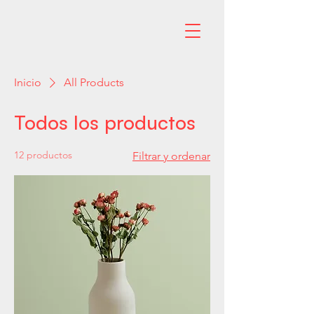
Inicio
All Products
Todos los productos
12 productos
Filtrar y ordenar