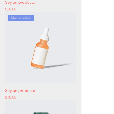
Soy un producto
Precio
$20.00
Más vendido
Soy un producto
Precio
$10.00