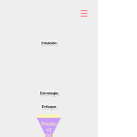
Produ
ct
UXUI